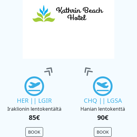
HER || LGIR
CHQ || LGSA
Iraklionin lentokentältä
Hanian lentokenttä
85€
90€
BOOK
BOOK