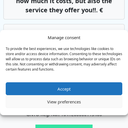
how much it costs, but also the
service they offer you!!. €
Hanian lentokenttä
Rethymnon
Manage consent
Αsk us*from 85€
To provide the best experiences, we use technologies like cookies to
store and/or access device information. Consenting to these technologies
will allow us to process data such as browsing behavior or unique IDs on
Iraklionin lentokenttä
Rethymnon
this site. Not consenting or withdrawing consent, may adversely affect
Αsk us*from 85€
certain features and functions.
Accept
TAKSIT JA MINIBUSSIPALVELUT
View preferences
Lentokenttäkuljetukset ympäri Kreetan
GNTO Reg. No.: 1041E60000113400