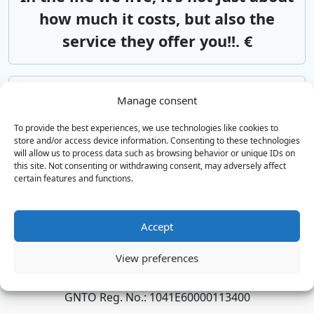
how much it costs, but also the
service they offer you!!. €
Aéroport de La Canée
Réthymnon
Manage consent
Αsk us*from 85€
To provide the best experiences, we use technologies like cookies to
store and/or access device information. Consenting to these technologies
will allow us to process data such as browsing behavior or unique IDs on
this site. Not consenting or withdrawing consent, may adversely affect
Aéroport d’Héraklion
Réthymnon
certain features and functions.
Αsk us*from 85€
Accept
SERVICE DE TAXI & MINI BUS
View preferences
Transferts d'aéroport dans toute la Crète
GNTO Reg. No.: 1041E60000113400