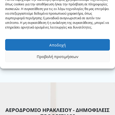
Κρήτης. Με έδρα το Ρέθυμνο καλύπτουμε
όπως cookies για την αποθήκευση ή/και την πρόσβαση σε πληροφορίες
συσκευών. Η συγκατάθεση για τις εν λόγω τεχνολογίες θα μας επιτρέψει
όλες τις διαδρομές και κυρίως τα
να επεξεργαστούμε δεδομένα προσωπικού χαρακτήρα, όπως
αεροδρόμια και τα λιμάνια του νησιού. Με
συμπεριφορά περιήγησης ή μοναδικά αναγνωριστικά σε αυτόν τον
40 χρόνια πείρα εγγυόμαστε ευχάριστες και
ιστότοπο. Η μη συγκατάθεση ή η ανάκληση της συγκατάθεσης, μπορεί να
επηρεάσει αρνητικά ορισμένες λειτουργίες και δυνατότητες.
ασφαλείς μεταφορές. Η ομάδα μας θα κάνει
το καλύτερο για την καλύτερη εξυπηρέτηση
και ικανοποίηση των πελατών μας.
Αποδοχή
Σχετικά με εμάς
Προβολή προτιμήσεων
ΑΕΡΟΔΡΟΜΙΟ ΗΡΑΚΛΕΙΟΥ - ΔΗΜΟΦΙΛΕΙΣ