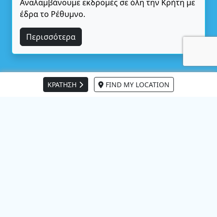
Αναλαμβάνουμε εκδρομές σε όλη την Κρήτη με
έδρα το Ρέθυμνο.
Περισσότερα
ΚΡΑΤΗΣΗ
FIND MY LOCATION
Happy Clients
Απολαυστική κούρσα!
Λογική τιμή και εύκολη συνεννόηση. Έμεινα