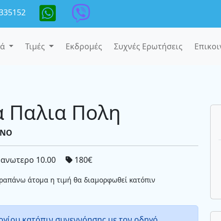
335152
κά
Τιμές
Εκδρομές
Συχνές Ερωτήσεις
Επικοι
α Παλια Πολη
ΜΝΟ
 ανωτερο 10.00
180€
αραπάνω άτομα η τιμή θα διαμορφωθεί κατόπιν
ογίου κατόπιν συνεννόησης με τον οδηγό.