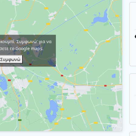
 κουμπί 'Συμφωνώ' για να
σετε το Google maps.
Συμφωνώ