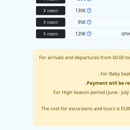
130€
הזמנה
95€
הזמנה
120€
הזמנה
For arrivals and departures from 00.00 to 
Payment will be re
For High Season period (June - July
The cost for excursions and tours is EUR 