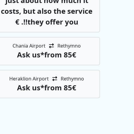
just about how much it
costs, but also the service
they offer you!!. €
Chania Airport
Rethymno
Αsk us*from 85€
Heraklion Airport
Rethymno
Αsk us*from 85€