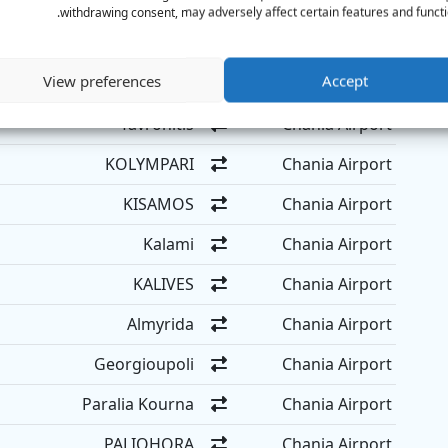
PLATANIAS CHANIA
Chania Airport
withdrawing consent, may adversely affect certain features and functi
Gerani
Chania Airport
View preferences
Accept
Maleme
Chania Airport
Tavronitis
Chania Airport
KOLYMPARI
Chania Airport
KISAMOS
Chania Airport
Kalami
Chania Airport
KALIVES
Chania Airport
Almyrida
Chania Airport
Georgioupoli
Chania Airport
Paralia Kourna
Chania Airport
PALIOHORA
Chania Airport