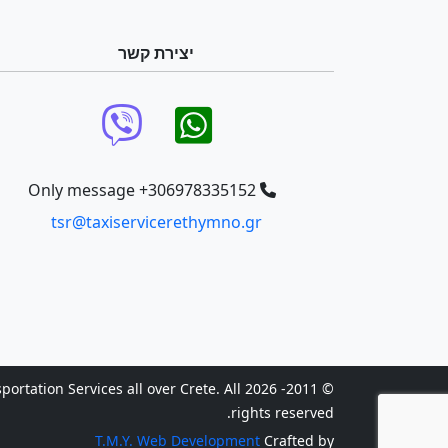
יצירת קשר
Only message +306978335152
tsr@taxiservicerethymno.gr
 Transportation Services all over Crete. All
rights reserved.
T.M.Y. Web Development
Crafted by