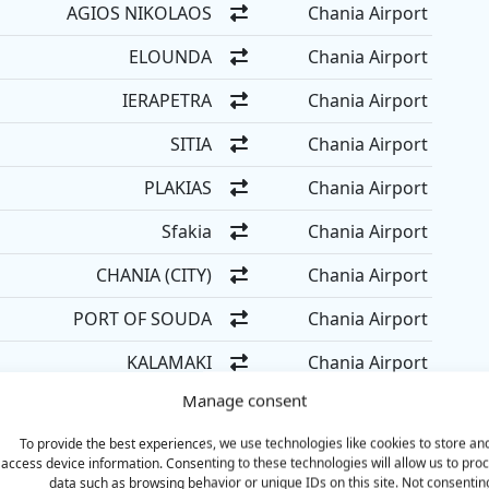
AGIOS NIKOLAOS
Chania Airport
ELOUNDA
Chania Airport
IERAPETRA
Chania Airport
SITIA
Chania Airport
PLAKIAS
Chania Airport
Sfakia
Chania Airport
CHANIA (CITY)
Chania Airport
PORT OF SOUDA
Chania Airport
KALAMAKI
Chania Airport
Manage consent
Stalos
Chania Airport
To provide the best experiences, we use technologies like cookies to store an
AGIA MARINA
Chania Airport
access device information. Consenting to these technologies will allow us to pro
data such as browsing behavior or unique IDs on this site. Not consentin