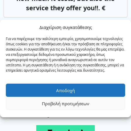
service they offer you!!. €
Διαχείριση συγκατάθεσης
Αεροδρόμιο Χανίων
Ρέθυμνο
Αsk us*from 85€
Για να παρέχουμε την καλύτερη εμπειρία, χρησιμοποιούμε τεχνολογίες
όπως cookies για την αποθήκευση ή/και την πρόσβαση σε πληροφορίες
συσκευών. Η συγκατάθεση για τις εν λόγω τεχνολογίες θα μας επιτρέψει
να επεξεργαστούμε δεδομένα προσωπικού χαρακτήρα, όπως
συμπεριφορά περιήγησης ή μοναδικά αναγνωριστικά σε αυτόν τον
Αεροδρόμιο Ηρακλείου
Ρέθυμνο
ιστότοπο. Η μη συγκατάθεση ή η ανάκληση της συγκατάθεσης, μπορεί να
Αsk us*from 85€
επηρεάσει αρνητικά ορισμένες λειτουργίες και δυνατότητες.
Αποδοχή
ΥΠΗΡΕΣΙΕΣ ΤΑΞΙ & MINI BUS
Προβολή προτιμήσεων
Airport transfers all over Crete
GNTO Reg. No.: 1041E60000113400