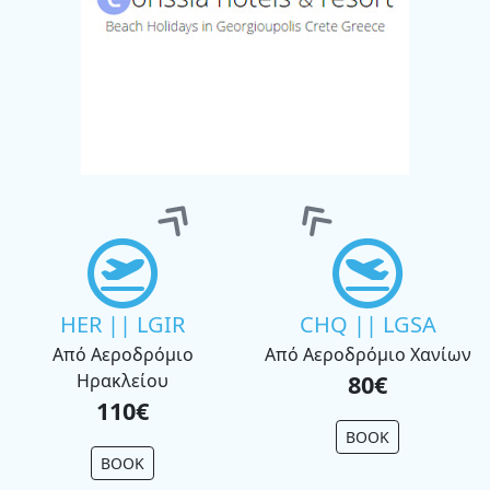
HER || LGIR
CHQ || LGSA
Από Αεροδρόμιο
Από Αεροδρόμιο Χανίων
Ηρακλείου
80€
110€
BOOK
BOOK