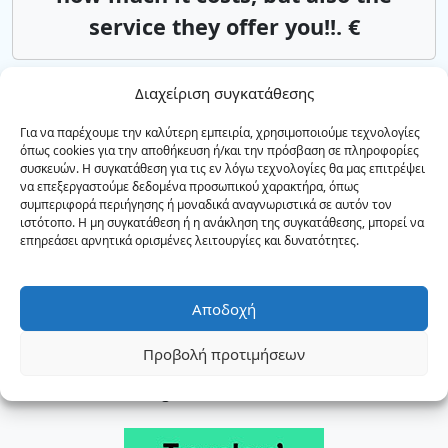
service they offer you!!. €
Διαχείριση συγκατάθεσης
Αεροδρόμιο Χανίων
Ρέθυμνο
Αsk us*from 85€
Για να παρέχουμε την καλύτερη εμπειρία, χρησιμοποιούμε τεχνολογίες
όπως cookies για την αποθήκευση ή/και την πρόσβαση σε πληροφορίες
συσκευών. Η συγκατάθεση για τις εν λόγω τεχνολογίες θα μας επιτρέψει
να επεξεργαστούμε δεδομένα προσωπικού χαρακτήρα, όπως
συμπεριφορά περιήγησης ή μοναδικά αναγνωριστικά σε αυτόν τον
Αεροδρόμιο Ηρακλείου
Ρέθυμνο
ιστότοπο. Η μη συγκατάθεση ή η ανάκληση της συγκατάθεσης, μπορεί να
Αsk us*from 85€
επηρεάσει αρνητικά ορισμένες λειτουργίες και δυνατότητες.
Αποδοχή
ΥΠΗΡΕΣΙΕΣ ΤΑΞΙ & MINI BUS
Προβολή προτιμήσεων
Airport transfers all over Crete
GNTO Reg. No.: 1041E60000113400