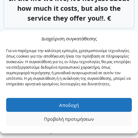
how much it costs, but also the
service they offer you!!. €
Διαχείριση συγκατάθεσης
Αεροδρόμιο Χανίων
Ρέθυμνο
Αsk us*from 85€
Για να παρέχουμε την καλύτερη εμπειρία, χρησιμοποιούμε τεχνολογίες
όπως cookies για την αποθήκευση ή/και την πρόσβαση σε πληροφορίες
συσκευών. Η συγκατάθεση για τις εν λόγω τεχνολογίες θα μας επιτρέψει
να επεξεργαστούμε δεδομένα προσωπικού χαρακτήρα, όπως
συμπεριφορά περιήγησης ή μοναδικά αναγνωριστικά σε αυτόν τον
Αεροδρόμιο Ηρακλείου
Ρέθυμνο
ιστότοπο. Η μη συγκατάθεση ή η ανάκληση της συγκατάθεσης, μπορεί να
Αsk us*from 85€
επηρεάσει αρνητικά ορισμένες λειτουργίες και δυνατότητες.
Αποδοχή
ΥΠΗΡΕΣΙΕΣ ΤΑΞΙ & MINI BUS
Προβολή προτιμήσεων
Airport transfers all over Crete
GNTO Reg. No.: 1041E60000113400