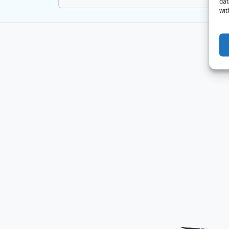
dat
wit