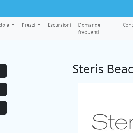
rdo a
Prezzi
Escursioni
Domande
Cont
frequenti
Steris Bea