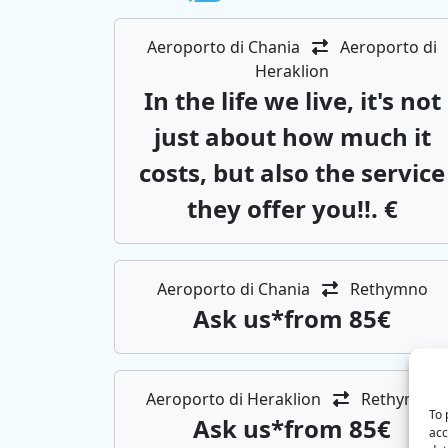
Aeroporto di Chania
Aeroporto di
Heraklion
In the life we ​​live, it's not
just about how much it
costs, but also the service
they offer you!!. €
Aeroporto di Chania
Rethymno
Αsk us*from 85€
Aeroporto di Heraklion
Rethymno
To 
Αsk us*from 85€
acc