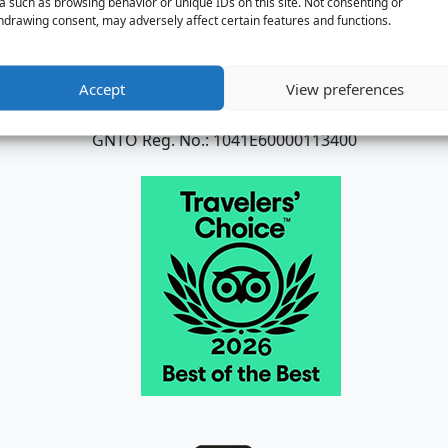
a such as browsing behavior or unique IDs on this site. Not consenting or
hdrawing consent, may adversely affect certain features and functions.
SERVIZI DI TAXI E MINIBUS
Accept
View preferences
Trasferimenti aeroportuali in tutta Creta
GNTO Reg. No.: 1041E60000113400