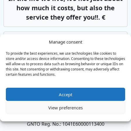
how much it costs, but also the
service they offer you!!. €
Аэропорт Ханья
Ретимно
Manage consent
Αsk us*from 85€
To provide the best experiences, we use technologies like cookies to
store and/or access device information. Consenting to these technologies
will allow us to process data such as browsing behavior or unique IDs on
this site. Not consenting or withdrawing consent, may adversely affect
Аэропорт Ираклиона
Ретимно
certain features and functions.
Αsk us*from 85€
Accept
TAXI & MINI BUS SERVICES
View preferences
Трансфер из аэропорта по всему Криту
GNTO Reg. No.: 1041E60000113400