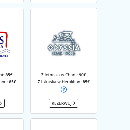
ni:
85€
Z lotniska w Chani:
90€
lion:
85€
Z lotniska w Heraklion:
85€
REZERWUJ