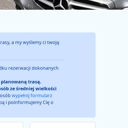
trasy, a my wyślemy ci twoją
adku rezerwacji dokonanych
d planowaną trasą.
osób ze średniej wielkości
 osób
wypełnij formularz
obą i poinformujemy Cię o