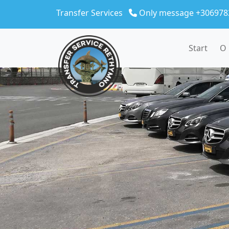
Skip to main content
Transfer Services
Only message +306978
Start
O