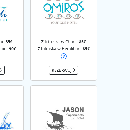
ni:
85€
Z lotniska w Chani:
85€
lion:
90€
Z lotniska w Heraklion:
85€
REZERWUJ