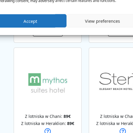
hdrawing consent, may adversely affect certain features and functions.
Z lotniska w Chani:
85€
Z lotniska w Cha
Z lotniska w Heraklion:
85€
Z lotniska w Herak
Accept
View preferences
REZERWUJ
REZERWUJ
Z lotniska w Chani:
89€
Z lotniska w Cha
Z lotniska w Heraklion:
89€
Z lotniska w Herak