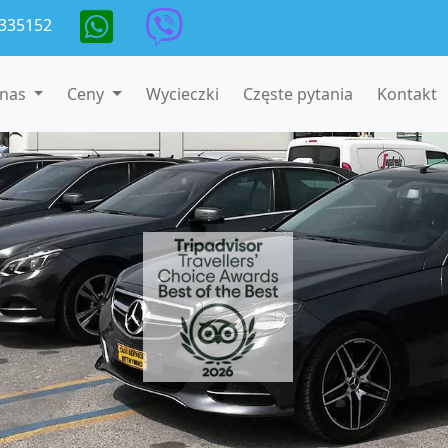
335152
 nas
Ceny
Wycieczki
Częste pytania
Kontakt