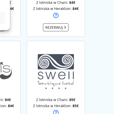
ni:
84€
Z lotniska w Chani:
84€
lion:
84€
Z lotniska w Heraklion:
84€
REZERWUJ
ni:
84€
Z lotniska w Chani:
85€
lion:
84€
Z lotniska w Heraklion:
85€